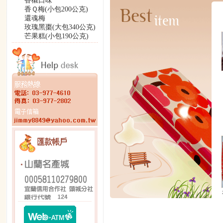
香椒口味
香Ｑ梅(小包200公克)
還魂梅
玫瑰黑棗(大包340公克)
芒果糕(小包190公克)