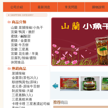
公司介紹
最新消息
常見問題
購物說明
山蘭 菜脯辣椒/小魚干
宜蘭 鴨賞 / 膽肝
蜜餞 / 鹹酸甜
蜜餞 / 金棗茶
宜蘭 牛舌餅
宜蘭 三星蔥
宜蘭 花生糖 / 羊羹
豆腐乳/辣椒/醬類
休閒食品
菜脯辣椒
金棗茶(茶包20入)
順德鴨賞包(原味)
老元香-原味牛舌餅
剝皮辣椒-大罐
三星蔥酥(3入)
三星蔥糙米捲
卡哩卡哩 三星蔥濃起司椒