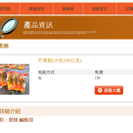
見問題
購物說明
購物車
我要留言
訂
芒果糕(小包190公克)
包裝方式
售價
包
150
類：蜜餞 鹹酸甜