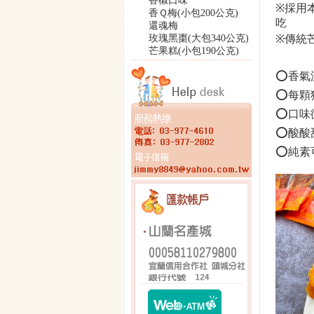
香椒口味
※
採用
香Ｑ梅(小包200公克)
吃
還魂梅
玫瑰黑棗(大包340公克)
※
傳統
芒果糕(小包190公克)
⭕️香
⭕️每
⭕️口
⭕️酸
⭕️純