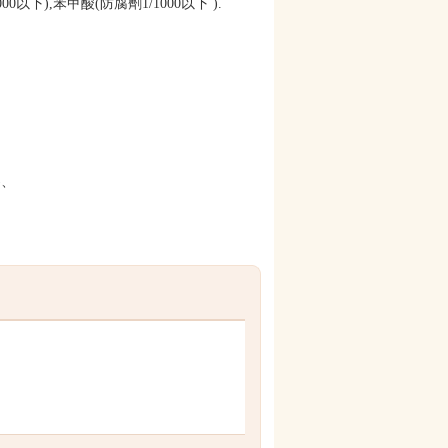
以下),苯甲酸(防腐劑1/1000以下 ).
)、