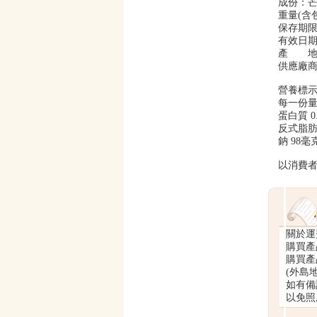
成份：芒果
重量(含包
保存期
有效日
產 地
供應廠
營養標
每一份量3
蛋白質 0
反式脂肪 
鈉 98毫克
以消費者
關於運
購買產品
購買產品
(外島地
如有備
以免照