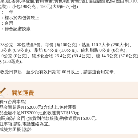
,糖,麥芽,檸檬酸,食用色素(黃色4號,黃色5號),偏亞硫酸氫鈉(漂白劑1/10000
裝)：小包190公克，150元(大約6~7小包)
限：一年
期：標示於內包裝袋上
：台灣
商：德合記蜜餞廠
示
8公克 . 本包裝含5份。每份 (每100公克)：熱量 110.2大卡 (290大卡)、
.3公克 (0.9公克)、脂肪 0.4公克 (1.0公克)、飽和脂肪 0公克 (0公克)、
0公克 (0公克)、碳水化合物 26.4公克 (69.4公克)、糖 14.3公克 (37.6公克
 (258毫克)。
收受日算起，至少距有效日期前 60日以上，請盡速食用完畢。
費~(台灣本島)
金額超過NT$2000元(含)以上,免付運費.
金額不足NT$2000元,酌收運費NT$150元.
區)澎湖.金門 (無貨到付款服務)酌收運費NT$300元.
註事項,請以電話連絡為宜。
成雙方困擾 謝謝~