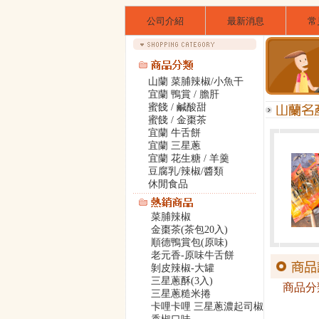
公司介紹
最新消息
常
山蘭 菜脯辣椒/小魚干
宜蘭 鴨賞 / 膽肝
蜜餞 / 鹹酸甜
蜜餞 / 金棗茶
宜蘭 牛舌餅
宜蘭 三星蔥
宜蘭 花生糖 / 羊羹
豆腐乳/辣椒/醬類
休閒食品
菜脯辣椒
金棗茶(茶包20入)
順德鴨賞包(原味)
老元香-原味牛舌餅
剝皮辣椒-大罐
三星蔥酥(3入)
商品分
三星蔥糙米捲
卡哩卡哩 三星蔥濃起司椒