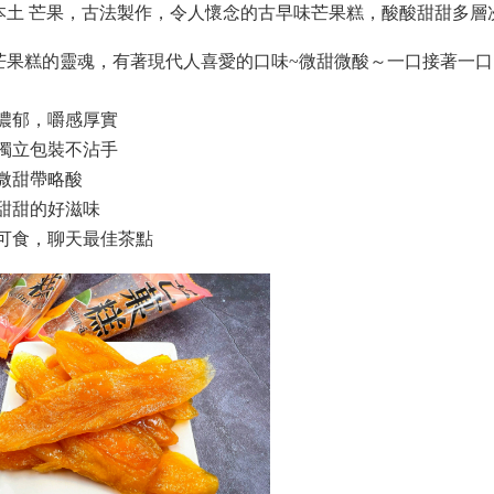
本土 芒果，古法製作，令人懷念的古早味芒果糕，酸酸甜甜多層
芒果糕的靈魂，有著現代人喜愛的口味~微甜微酸～一口接著一
氣濃郁，嚼感厚實
顆獨立包裝不沾手
味微甜帶略酸
酸甜甜的好滋味
素可食，聊天最佳茶點