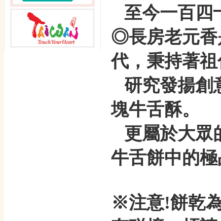
至今一百四
◎長房老元香
代，秉持著祖
研究發揚創
塊牛舌酥。
更屬於大眾
牛舌餅中的極
※注意!餅乾