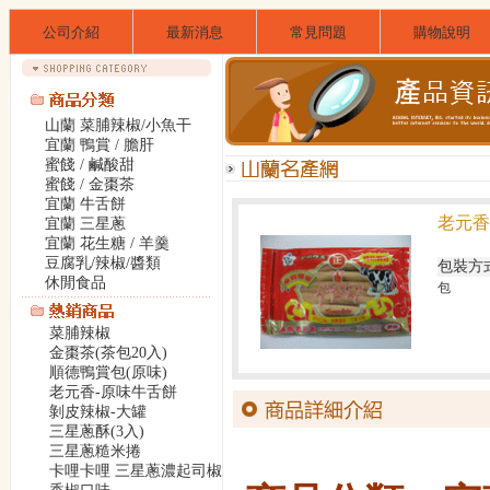
公司介紹
最新消息
常見問題
購物說明
山蘭 菜脯辣椒/小魚干
宜蘭 鴨賞 / 膽肝
蜜餞 / 鹹酸甜
蜜餞 / 金棗茶
宜蘭 牛舌餅
老元香
宜蘭 三星蔥
宜蘭 花生糖 / 羊羹
豆腐乳/辣椒/醬類
包裝方
休閒食品
包
菜脯辣椒
金棗茶(茶包20入)
順德鴨賞包(原味)
老元香-原味牛舌餅
剝皮辣椒-大罐
三星蔥酥(3入)
三星蔥糙米捲
卡哩卡哩 三星蔥濃起司椒