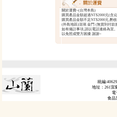
關於運費~(台灣本島)
購買產品金額超過NT$2000元(含)
購買產品金額不足NT$2000元,酌收運
(外島地區)澎湖.金門 (無貨到付款服
如有備註事項,請以電話連絡為宜
以免照成雙方困擾 謝謝~
統編:40629
地址：261宜
電子
食品業