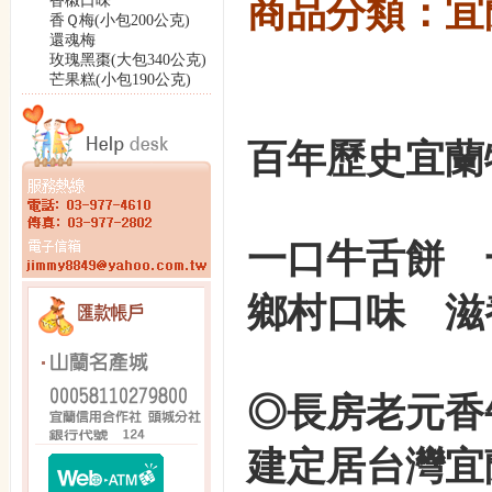
商品分類：宜
香椒口味
香Ｑ梅(小包200公克)
還魂梅
玫瑰黑棗(大包340公克)
芒果糕(小包190公克)
百年歷史宜蘭
一口牛舌餅
鄉村口味 滋
◎長房老元香
建定居台灣宜