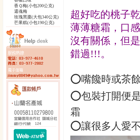
香椒口味
香Ｑ梅(小包200公克)
還魂梅
超好吃的桃子
玫瑰黑棗(大包340公克)
芒果糕(小包190公克)
薄薄糖霜，口
沒有關係，但
錯過!!!。
⭕️嘴饞時或茶
⭕️包裝打開便
霜
⭕️讓很多人愛