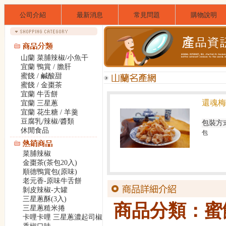
公司介紹
最新消息
常見問題
購物說明
山蘭 菜脯辣椒/小魚干
宜蘭 鴨賞 / 膽肝
蜜餞 / 鹹酸甜
蜜餞 / 金棗茶
宜蘭 牛舌餅
還魂梅
宜蘭 三星蔥
宜蘭 花生糖 / 羊羹
豆腐乳/辣椒/醬類
包裝方
休閒食品
包
菜脯辣椒
金棗茶(茶包20入)
順德鴨賞包(原味)
老元香-原味牛舌餅
剝皮辣椒-大罐
三星蔥酥(3入)
商品分類：蜜
三星蔥糙米捲
卡哩卡哩 三星蔥濃起司椒