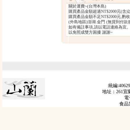
關於運費~(台灣本島)
購買產品金額超過NT$2000元(含)
購買產品金額不足NT$2000元,酌收運
(外島地區)澎湖.金門 (無貨到付款服
如有備註事項,請以電話連絡為宜
以免照成雙方困擾 謝謝~
統編:40629
地址：261宜
電子
食品業