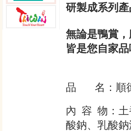
研製成系列產
無論是鴨賞，
皆是您自家品
品 名：順德
內 容 物：
酸鈉
、
乳酸鈉