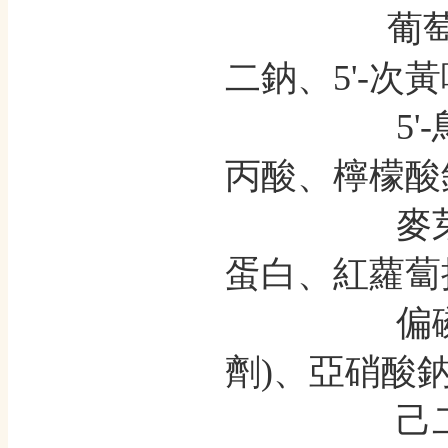
葡萄糖、
二鈉、
5'-
5'-鳥嘌
丙酸
、檸檬酸
麥
蛋白、紅蘿蔔
偏磷酸
劑)、亞硝酸鈉
己