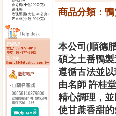
香椒口味
香Ｑ梅(小包200公克)
商品分類：鴨賞 
還魂梅
玫瑰黑棗(大包340公克)
芒果糕(小包190公克)
本公司(順德
碩之土番鴨製
遵循古法並以
由名師 許桂
精心調理，並
使甘蔗香甜的