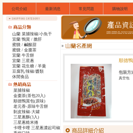
公司介紹
最新消息
常見問題
購物說明
山蘭 菜脯辣椒/小魚干
宜蘭 鴨賞 / 膽肝
蜜餞 / 鹹酸甜
蜜餞 / 金棗茶
宜蘭 牛舌餅
順德鴨
宜蘭 三星蔥
宜蘭 花生糖 / 羊羹
豆腐乳/辣椒/醬類
包裝方
休閒食品
真空包
菜脯辣椒
金棗茶(茶包20入)
順德鴨賞包(原味)
老元香-原味牛舌餅
剝皮辣椒-大罐
三星蔥酥(3入)
三星蔥糙米捲
卡哩卡哩 三星蔥濃起司椒