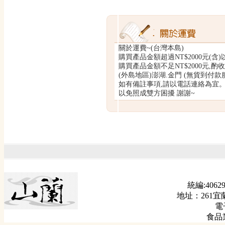
關於運費~(台灣本島)
購買產品金額超過NT$2000元(含)
購買產品金額不足NT$2000元,酌收運
(外島地區)澎湖.金門 (無貨到付款服
如有備註事項,請以電話連絡為宜
以免照成雙方困擾 謝謝~
統編:40629
地址：261宜
電子
食品業