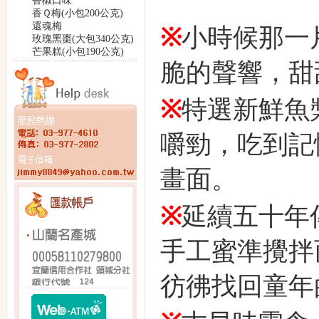
香椒口味
香Ｑ梅(小包200公克)
還魂梅
※
小時候那一
玫瑰黑棗(大包340公克)
芒果糕(小包190公克)
脆的聲響，甜
※
特選新鮮魚
嚼勁，吃到記
畫面。
※
延續五十年
手工蜜準攪拌
彷彿找回童年