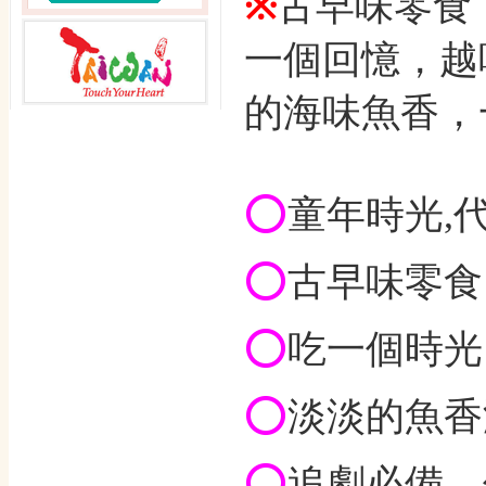
※
古早味零食，
一個回憶，越
的海味魚香，
⭕️
童年時光,
⭕️
古早味零食
⭕️
吃一個時光
⭕️
淡淡的魚香
⭕️
追劇必備，