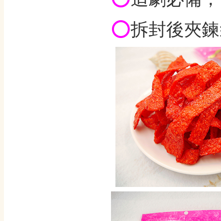
⭕️
拆封後夾鍊