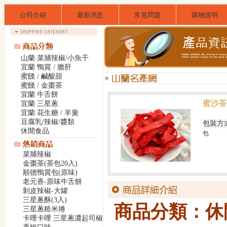
公司介紹
最新消息
常見問題
購物說明
山蘭 菜脯辣椒/小魚干
宜蘭 鴨賞 / 膽肝
蜜餞 / 鹹酸甜
蜜餞 / 金棗茶
宜蘭 牛舌餅
蜜沙茶
宜蘭 三星蔥
宜蘭 花生糖 / 羊羹
豆腐乳/辣椒/醬類
包裝方
休閒食品
包
菜脯辣椒
金棗茶(茶包20入)
順德鴨賞包(原味)
老元香-原味牛舌餅
剝皮辣椒-大罐
三星蔥酥(3入)
商品分類：休
三星蔥糙米捲
卡哩卡哩 三星蔥濃起司椒