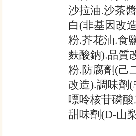
沙拉油.沙茶醬
白(非基因改造
粉.芥花油.食鹽
麩酸鈉).品質
粉.防腐劑(己
改造).調味劑(
嘌呤核苷磷酸二
甜味劑(D-山