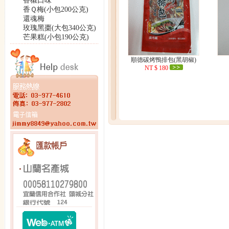
香椒口味
香Ｑ梅(小包200公克)
還魂梅
玫瑰黑棗(大包340公克)
芒果糕(小包190公克)
順德碳烤鴨排包(黑胡椒)
NT $ 180