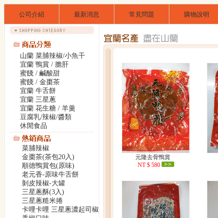
公司介紹
最新消息
常見問題
購物說明
山蘭 菜脯辣椒/小魚干
宜蘭 鴨賞 / 膽肝
蜜餞 / 鹹酸甜
蜜餞 / 金棗茶
宜蘭 牛舌餅
宜蘭 三星蔥
宜蘭 花生糖 / 羊羹
豆腐乳/辣椒/醬類
休閒食品
菜脯辣椒
金棗茶(茶包20入)
元隆去骨鴨賞
NT $ 580
順德鴨賞包(原味)
老元香-原味牛舌餅
剝皮辣椒-大罐
三星蔥酥(3入)
三星蔥糙米捲
卡哩卡哩 三星蔥濃起司椒