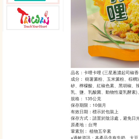
品名：卡哩卡哩 (三星蔥濃起司椒香
成分： 樹薯澱粉、玉米澱粉、棕櫚
矽、檸檬酸、紅椒色素、黑胡椒、辣
乳、鹽、乳酸菌、動物性凝乳酵素)
規格： 135公克
保存期限：10個月
有效日期：標示於包裝上
保存方式：請置於陰涼處，避免日
原產地：台灣
葷素別： 植物五辛素