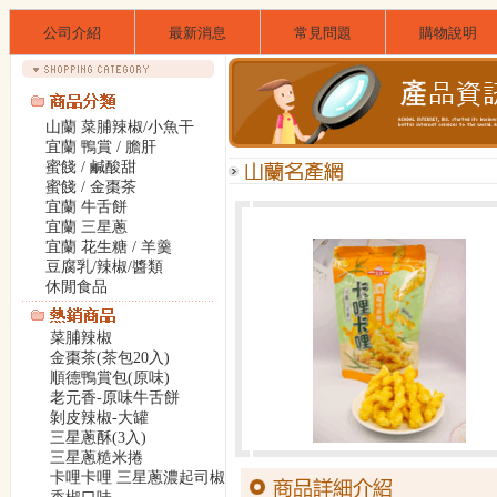
公司介紹
最新消息
常見問題
購物說明
山蘭 菜脯辣椒/小魚干
宜蘭 鴨賞 / 膽肝
蜜餞 / 鹹酸甜
蜜餞 / 金棗茶
宜蘭 牛舌餅
宜蘭 三星蔥
宜蘭 花生糖 / 羊羹
豆腐乳/辣椒/醬類
休閒食品
菜脯辣椒
金棗茶(茶包20入)
順德鴨賞包(原味)
老元香-原味牛舌餅
剝皮辣椒-大罐
三星蔥酥(3入)
三星蔥糙米捲
卡哩卡哩 三星蔥濃起司椒