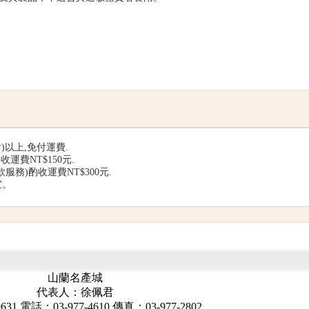
含)以上,免付運費.
收運費NT$150元.
服務)酌收運費NT$300元.
宜。
山蘭名產城
代表人：徐佩君
631 電話：03-977-4610 傳真：03-977-2802