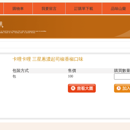
購物車
我要留言
訂購單下載
品味山蘭
卡哩卡哩 三星蔥濃起司椒香椒口味
包裝方式
售價
購買數
包
100