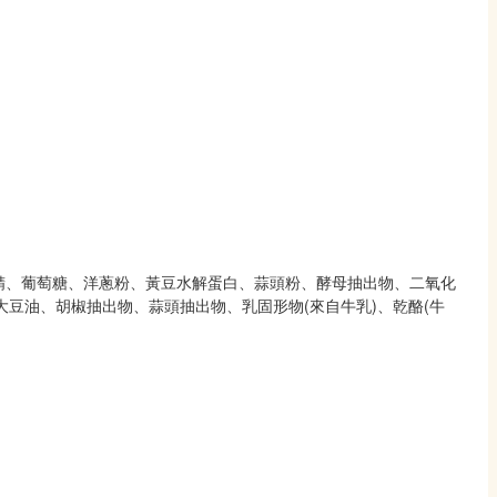
糊精、葡萄糖、洋蔥粉、黃豆水解蛋白、蒜頭粉、酵母抽出物、二氧化
大豆油、胡椒抽出物、蒜頭抽出物、乳固形物(來自牛乳)、乾酪(牛