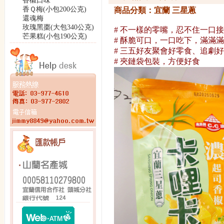
香椒口味
香Ｑ梅(小包200公克)
商品分類：宜蘭 三星蔥
還魂梅
玫瑰黑棗(大包340公克)
# 不一樣的零嘴，忍不住一口
芒果糕(小包190公克)
#
酥脆可口，一口吃下，滿滿滿
# 三五好友聚會好零食、追劇
# 夾鏈袋包裝，方便好食