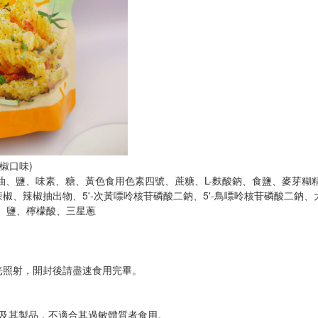
椒口味)
油、鹽、味素、糖、黃色食用色素四號、蔗糖、L-麩酸鈉、食鹽、麥芽
椒、辣椒抽出物、5'-次黃嘌呤核苷磷酸二鈉、5'-鳥嘌呤核苷磷酸二鈉、
、鹽、檸檬酸、三星蔥
光照射，開封後請盡速食用完畢。
※過敏資訊：本產品含有牛奶、大豆及其製品，不適合其過敏體質者食用。	