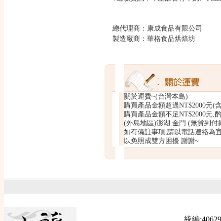
總代理商：康成食品有限公司
製造廠商：華格食品烘焙坊
關於運費~(台灣本島)
購買產品金額超過NT$2000元(
購買產品金額不足NT$2000元,酌
(外島地區)澎湖.金門 (無貨到付款
如有備註事項,請以電話連絡為
以免照成雙方困擾 謝謝~
統編:40629