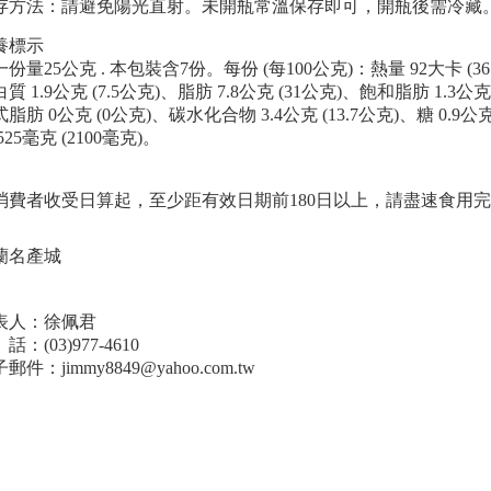
存方法：請避免陽光直射。未開瓶常溫保存即可，開瓶後需冷藏
養標示
份量25公克 . 本包裝含7份。每份 (每100公克)：熱量 92大卡 (3
質 1.9公克 (7.5公克)、脂肪 7.8公克 (31公克)、飽和脂肪 1.3公克
脂肪 0公克 (0公克)、碳水化合物 3.4公克 (13.7公克)、糖 0.9公克 
525毫克 (2100毫克)。
消費者收受日算起，至少距有效日期前180日以上，請盡速食用
蘭名產城
表人：徐佩君
話：(03)977-4610
郵件：jimmy8849@yahoo.com.tw