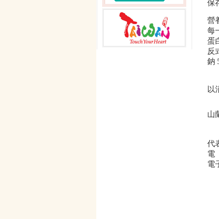
保
營
每一
蛋白
反式
鈉 
以
山
代
電 
電子