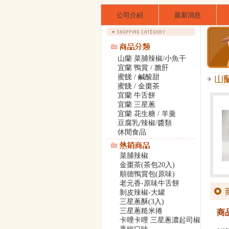
公司介紹
最新消息
山蘭 菜脯辣椒/小魚干
宜蘭 鴨賞 / 膽肝
蜜餞 / 鹹酸甜
蜜餞 / 金棗茶
宜蘭 牛舌餅
宜蘭 三星蔥
宜蘭 花生糖 / 羊羹
豆腐乳/辣椒/醬類
休閒食品
菜脯辣椒
金棗茶(茶包20入)
順德鴨賞包(原味)
老元香-原味牛舌餅
剝皮辣椒-大罐
三星蔥酥(3入)
三星蔥糙米捲
商
卡哩卡哩 三星蔥濃起司椒