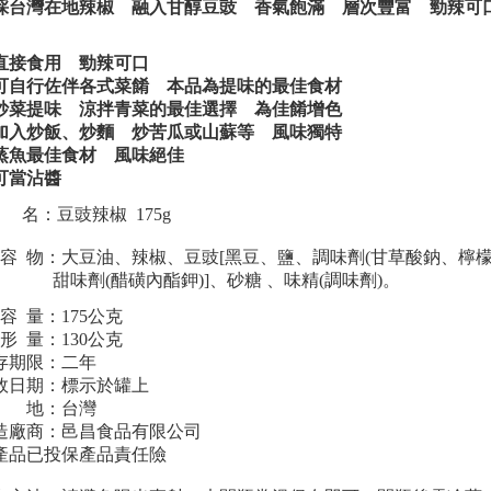
採台灣在地辣椒 融入甘醇豆豉 香氣飽滿 層次豐富 勁辣可
直接食用 勁辣可口
可自行佐伴各式菜餚 本品為提味的最佳食材
炒菜提味 涼拌青菜的最佳選擇 為佳餚增色
加入炒飯、炒麵 炒苦瓜或山蘇等 風味獨特
蒸魚最佳食材 風味絕佳
可當沾醬
 名
：豆豉辣椒 175g
 容 物
：
大豆油
、辣椒、
豆豉[黑豆
、鹽、調味劑
(
甘草酸鈉、檸
甜味劑
(
醋磺內酯鉀
)]
、
砂糖
、味精(調味劑)
。
 容 量：175公克
 形 量：130公克
存期限：二年
效日期：標示於罐上
 地：台灣
造廠商：邑昌食品有限公司
產品已投保產品責任險