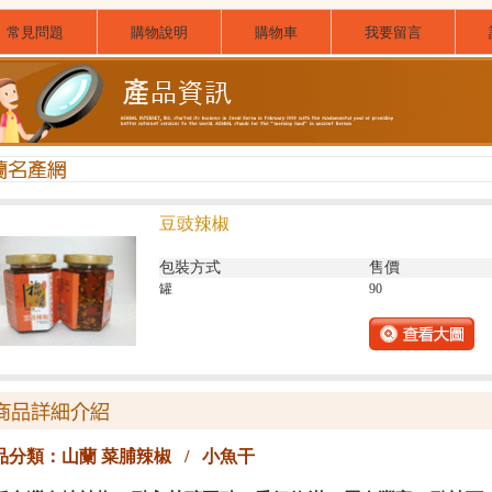
常見問題
購物說明
購物車
我要留言
豆豉辣椒
包裝方式
售價
罐
90
品分類：山蘭 菜脯辣椒 / 小魚干