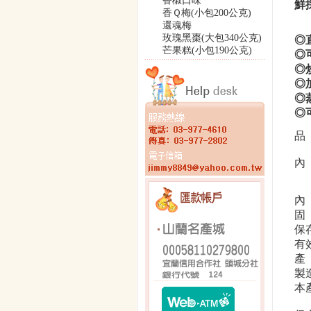
香椒口味
鮮
香Ｑ梅(小包200公克)
還魂梅
玫瑰黑棗(大包340公克)
◎
芒果糕(小包190公克)
◎
◎
◎
◎
◎
品
內
內
固
保
有
產
製
本