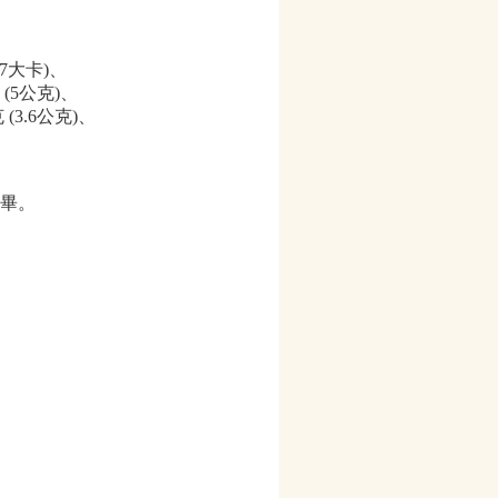
。
67大卡)、
 (5公克)、
(3.6公克)、
完畢。