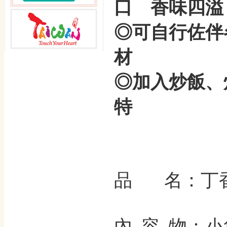
口 香味四溢
◎可自行佐伴
材
◎加入炒飯、
特
品 名
：丁香
內 容 物
：
小