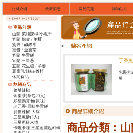
公司介紹
最新消息
常見問題
購物說明
山蘭 菜脯辣椒/小魚干
宜蘭 鴨賞 / 膽肝
蜜餞 / 鹹酸甜
蜜餞 / 金棗茶
宜蘭 牛舌餅
丁香魚
宜蘭 三星蔥
宜蘭 花生糖 / 羊羹
豆腐乳/辣椒/醬類
包裝方
休閒食品
罐
菜脯辣椒
金棗茶(茶包20入)
順德鴨賞包(原味)
老元香-原味牛舌餅
剝皮辣椒-大罐
三星蔥酥(3入)
三星蔥糙米捲
商品分類：山
卡哩卡哩 三星蔥濃起司椒