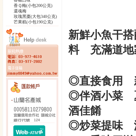
香椒口味
香Ｑ梅(小包200公克)
還魂梅
玫瑰黑棗(大包340公克)
芒果糕(小包190公克)
新鮮
小魚干
搭
料 充滿道地
◎直接食用 
◎伴酒小菜 
酒佳餚
◎炒菜提味 