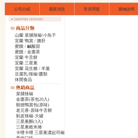
公司介紹
最新消息
常見問題
購物說明
山蘭 菜脯辣椒/小魚干
宜蘭 鴨賞 / 膽肝
蜜餞 / 鹹酸甜
蜜餞 / 金棗茶
宜蘭 牛舌餅
宜蘭 三星蔥
宜蘭 花生糖 / 羊羹
豆腐乳/辣椒/醬類
休閒食品
菜脯辣椒
金棗茶(茶包20入)
順德鴨賞包(原味)
老元香-原味牛舌餅
剝皮辣椒-大罐
三星蔥酥(3入)
三星蔥糙米捲
卡哩卡哩 三星蔥濃起司椒