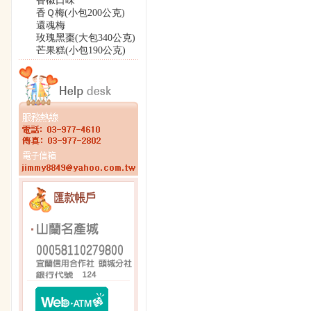
香椒口味
香Ｑ梅(小包200公克)
還魂梅
玫瑰黑棗(大包340公克)
芒果糕(小包190公克)